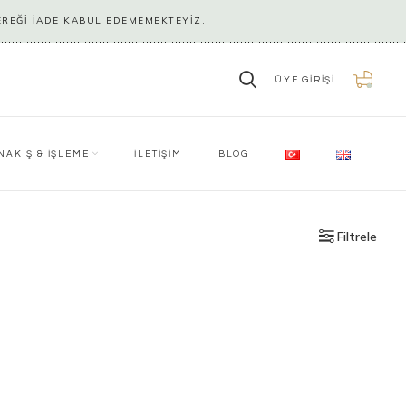
EREĞİ İADE KABUL EDEMEMEKTEYİZ.
ÜYE GIRIŞI
0
NAKIŞ & İŞLEME
İLETİŞİM
BLOG
Filtrele