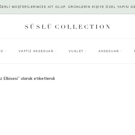
ERLİ MÜŞTERİLERİMİZE AİT OLUP, ÜRÜNLERİN KİŞİYE ÖZEL YAPISI G
İZ
VAFTİZ AKSESUAR
VUALET
AKSESUAR
z Elbisesi” olarak etiketlendi