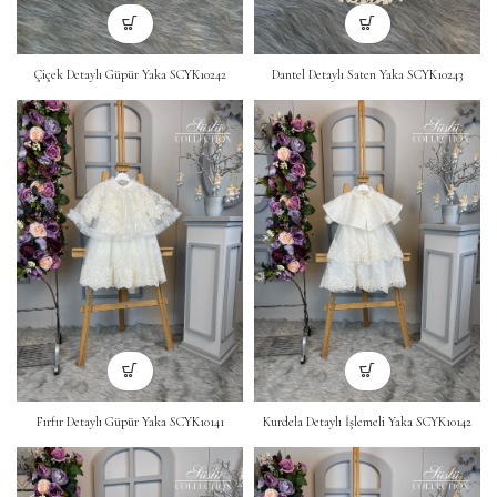
Çiçek Detaylı Güpür Yaka SCYK10242
Dantel Detaylı Saten Yaka SCYK10243
Fırfır Detaylı Güpür Yaka SCYK10141
Kurdela Detaylı İşlemeli Yaka SCYK10142