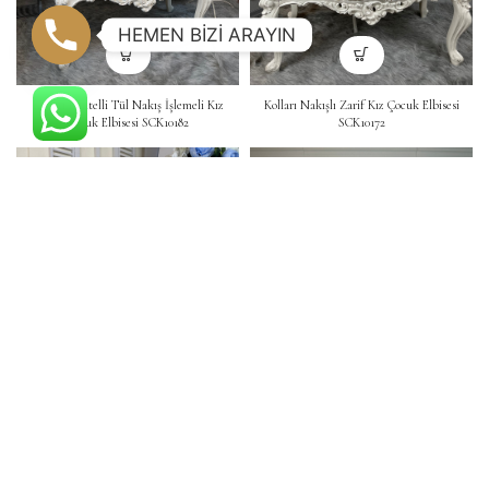
HEMEN BİZİ ARAYIN
Kolları Dantelli Tül Nakış İşlemeli Kız
Kolları Nakışlı Zarif Kız Çocuk Elbisesi
Çocuk Elbisesi SCK10182
SCK10172
Kolları ve Etekleri Nakışlı – Kız Çocuk
Pembe Detaylı Güzel Desenli Kız Çocuk
Kıyafetleri SCK10162
Elbisesi SCK10167