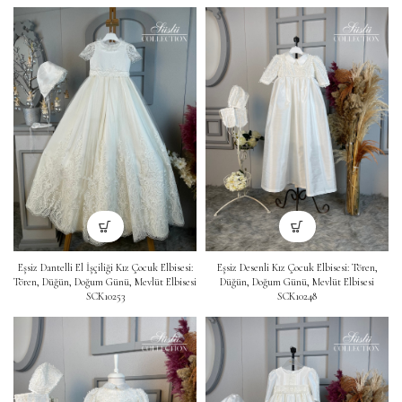
Eşsiz Dantelli El İşçiliği Kız Çocuk Elbisesi:
Eşsiz Desenli Kız Çocuk Elbisesi: Tören,
Tören, Düğün, Doğum Günü, Mevlüt Elbisesi
Düğün, Doğum Günü, Mevlüt Elbisesi
SCK10253
SCK10248