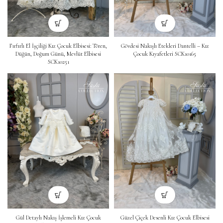
Fırfırlı El İşçiliği Kız Çocuk Elbisesi: Tören,
Gövdesi Nakışlı Etekleri Dantelli – Kız
Düğün, Doğum Günü, Mevlüt Elbisesi
Çocuk Kıyafetleri SCK10165
SCK10251
Gül Detaylı Nakış İşlemeli Kız Çocuk
Güzel Çiçek Desenli Kız Çocuk Elbisesi