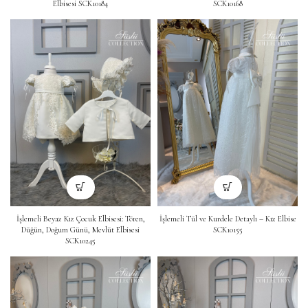
Elbisesi SCK10184
SCK10168
İşlemeli Beyaz Kız Çocuk Elbisesi: Tören,
İşlemeli Tül ve Kurdele Detaylı – Kız Elbise
Düğün, Doğum Günü, Mevlüt Elbisesi
SCK10155
SCK10245