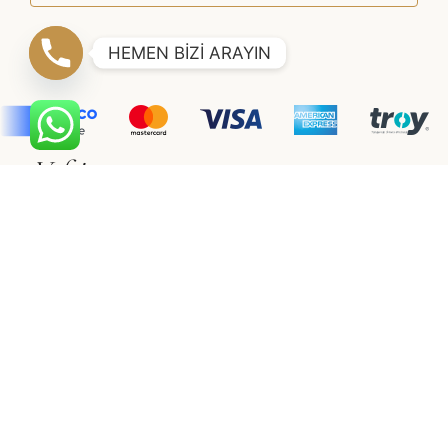
HEMEN BİZİ ARAYIN
Vaftiz
Müşteri Hizmetleri
Erkek Çocuk
Hakkımızda
Kız Çocuk
İletişim
Gizlilik & Güvenlik
Vualet
Satış Sözleşmesi
Vualet
Üyelik Sözleşmesi
©2021 SÜSLÜ COLLECTİON
Adapte
Web Tasarım Ajansı
E-Ticaret Sitesi Paketleri
ile
hazırlanmıştır.