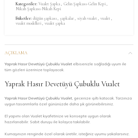
Kategoriler:
Vualet Şapka
,
Gelin Şapkası-Gelin Kepi
,
Nikah Şapkası-Nikah Kepi
Etiketler:
düğün şapkası
,
şapkalar
,
siyah vualet
,
vualet
,
vualet modelleri
,
vualet şapka
AÇIKLAMA
Yaprak Hasır Devetüyü Çubuklu Vualet
elbisenizle sağladığı uyum ile
tüm gözleri üzerinize toplayacak.
Yaprak Hasır Devetüyü Çubuklu Vualet
Yaprak Hasır Devetüyü Çubuklu Vualet,
gecenize ışıltı katacak. Tarzınıza
uygun tasarımlarla özel gününüzde daha şık görünebilirsiniz.
El yapımı olan Vualet kıyafetinize ve konsepte uygun olarak
hazırlanabilir. Sabit duruşu ile kolayca takılabilir.
Kumaşınızın renginde özel olarak üretilir, isteğiniz uyumu yakalarsınız.