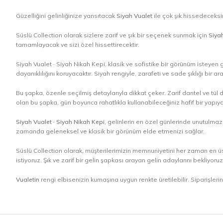
Güzelliğini gelinliğinize yansıtacak
Siyah Vualet
ile çok şık hissedeceks
Süslü Collection olarak sizlere zarif ve şık bir seçenek sunmak için
Siyah
tamamlayacak ve sizi özel hissettirecektir.
Siyah Vualet · Siyah Nikah Kepi, klasik ve sofistike bir görünüm isteyen 
dayanıklılığını koruyacaktır. Siyah rengiyle, zarafeti ve sade şıklığı bir 
Bu şapka, özenle seçilmiş detaylarıyla dikkat çeker. Zarif dantel ve tül
olan bu şapka, gün boyunca rahatlıkla kullanabileceğiniz hafif bir yapıya
Siyah Vualet · Siyah Nikah Kepi
, gelinlerin en özel günlerinde unutulmaz 
zamanda geleneksel ve klasik bir görünüm elde etmenizi sağlar.
Süslü Collection olarak, müşterilerimizin memnuniyetini her zaman en üst
istiyoruz. Şık ve zarif bir gelin şapkası arayan gelin adaylarını bekliyo
Vualetin
rengi elbisenizin kumaşına uygun renkte üretilebilir. Siparişleri