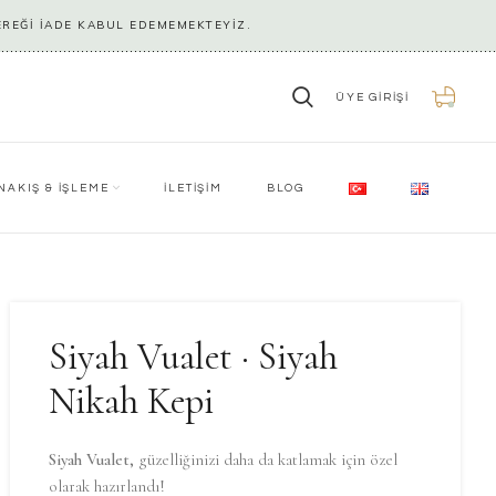
EREĞİ İADE KABUL EDEMEMEKTEYİZ.
ÜYE GIRIŞI
0
NAKIŞ & İŞLEME
İLETİŞİM
BLOG
Siyah Vualet · Siyah
Nikah Kepi
Siyah Vualet,
güzelliğinizi daha da katlamak için özel
olarak hazırlandı!