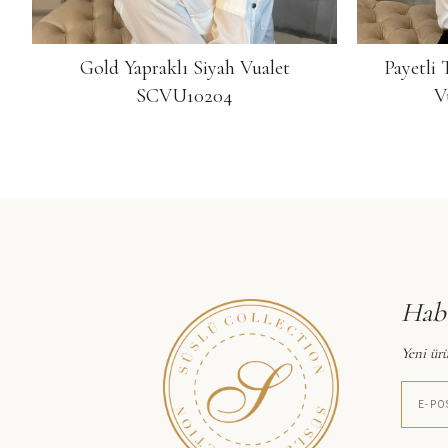
Gold Yapraklı Siyah Vualet
Payetli 
SCVU10204
V
Habe
Yeni ürü