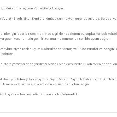
iniz. Mükemmel uyumu Vualet ile yakalayın.
 Vualet · Siyah Nikah Kepi
ürünümüzü sunmaktan gurur duyuyoruz. Bu özel vualet
gelinler için ideal bir seçimdir. İnce işçilikle hazırlanan bu şapka, yüksek kal
araya getirirken, her türlü gelinlik tarzına mükemmel bir şekilde uyum sağlar.
 detayları, siyah renkle uyumlu olarak tasarlanmış ve ürüne zarafet ve zengin
 sahiptir.
bir tarz yaratmalarına yardımcı olacak bir aksesuardır. Nikah törenlerinde, düğü
 düzeyde tutmayı hedefliyoruz. Siyah Vualet · Siyah Nikah Kepi gibi kaliteli ü
ruz. Hemen web sitemizi ziyaret edin ve size özel olanı seçin
nizi 1 ay önceden vermelisiniz, kargo alıcı ödemelidir.