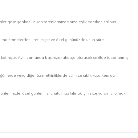
 gelin şapkası, nikah törenlerinizde size eşlik ederken stilinizi
iteli malzemelerden üretilmiştir ve özel gününüzde uzun süre
lik katmıştır. Aynı zamanda başınıza rahatça oturacak şekilde tasarlanmış
nlerde veya diğer özel etkinliklerde stilinize şıklık katarken, aynı
rünlerimizle, özel günlerinizi unutulmaz kılmak için size yardımcı olmak