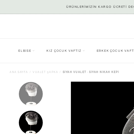
ÜRÜNLERİMİZİN KARGO ÜCRETİ DEĞ
ELBİSE
KIZ ÇOCUK VAFTİZ
ERKEK ÇOCUK VAFT
ANA SAYFA
VUALET ŞAPKA
SIYAH VUALET · SIYAH NIKAH KEPI