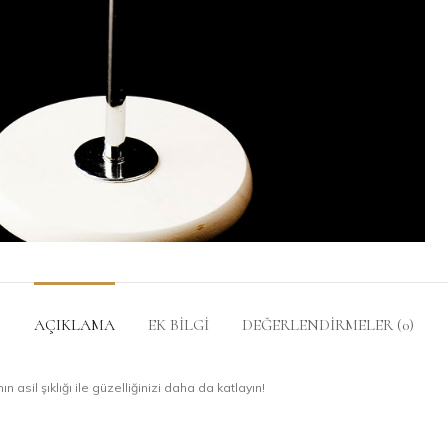
AÇIKLAMA
EK BILGI
DEĞERLENDIRMELER (0)
 asil şıklığı ile güzelliğinizi daha da katlayın!