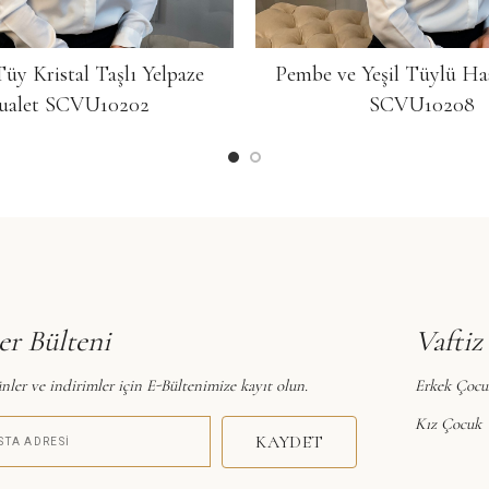
Tüy Kristal Taşlı Yelpaze
Pembe ve Yeşil Tüylü Has
ualet SCVU10202
SCVU10208
r Bülteni
Vaftiz
nler ve indirimler için E-Bültenimize kayıt olun.
Erkek Çocu
Kız Çocuk
KAYDET