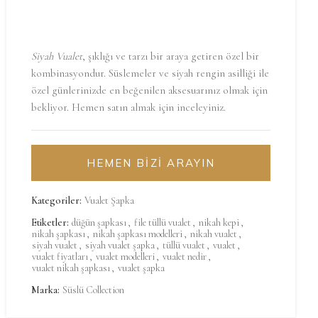
Siyah Vualet
, şıklığı ve tarzı bir araya getiren özel bir
kombinasyondur. Süslemeler ve siyah rengin asilliği ile
özel günlerinizde en beğenilen aksesuarınız olmak için
bekliyor. Hemen satın almak için inceleyiniz.
HEMEN BİZİ ARAYIN
Kategoriler:
Vualet Şapka
Etiketler:
düğün şapkası
,
file tüllü vualet
,
nikah kepi
,
nikah şapkası
,
nikah şapkası modelleri
,
nikah vualet
,
siyah vualet
,
siyah vualet şapka
,
tüllü vualet
,
vualet
,
vualet fiyatları
,
vualet modelleri
,
vualet nedir
,
vualet nikah şapkası
,
vualet şapka
Marka:
Süslü Collection