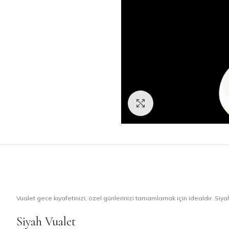
Click to enlarge
Vualet gece kıyafetinizi, özel günlerinizi tamamlamak için idealdir. Siyahın
Siyah Vualet