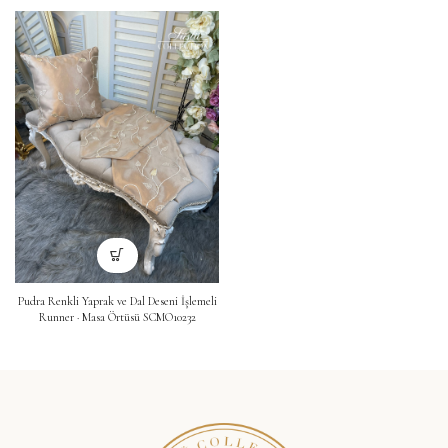
Pudra Renkli Yaprak ve Dal Deseni İşlemeli
Runner · Masa Örtüsü SCMO10232