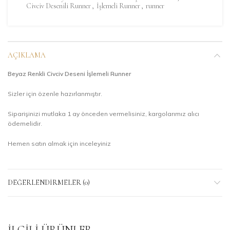
Civciv Desenili Runner
,
İşlemeli Runner
,
runner
AÇIKLAMA
Beyaz Renkli Civciv Deseni İşlemeli Runner
Sizler için özenle hazırlanmıştır.
Siparişinizi mutlaka 1 ay önceden vermelisiniz, kargolarımız alıcı
ödemelidir.
Hemen satın almak için inceleyiniz
DEĞERLENDIRMELER (0)