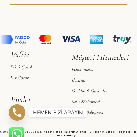
Vaftiz
Müşteri Hizmetleri
Erkek Çocuk
Hakkımızda
Kız Çocuk
İletişim
Gizlilik & Güvenlik
Vualet
Satış Sözleşmesi
Vualet
HEMEN BİZİ ARAYIN
Üyelik Sözleşmesi
©2021 SÜSLÜ COLLECTİON
Adapte
Web Tasarım Ajansı
E-Ticaret Sitesi Paketleri
ile
hazırlanmıştır.