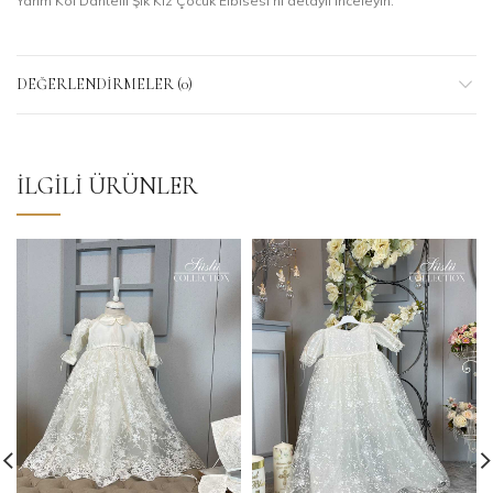
Yarım Kol Dantelli Şık Kız Çocuk Elbisesi’ni detaylı inceleyin.
DEĞERLENDIRMELER (0)
İLGILI ÜRÜNLER