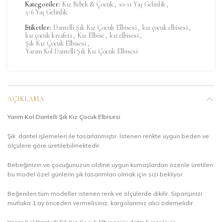
Kategoriler:
Kız Bebek & Çocuk
,
10-11 Yaş Gelinlik
,
5-6 Yaş Gelinlik
Etiketler:
Dantelli Şık Kız Çocuk Elbisesi
,
kız çocuk elbisesi
,
kız çocuk kıyafeti
,
Kız Elbise
,
kız elbisesi
,
Şık Kız Çocuk Elbisesi
,
Yarım Kol Dantelli Şık Kız Çocuk Elbisesi
AÇIKLAMA
Yarım Kol Dantelli Şık Kız Çocuk Elbisesi
Şık dantel işlemeleri ile tasarlanmıştır. İstenen renkte uygun beden ve
ölçülere göre üretilebilmektedir.
Bebeğinizin ve çocuğunuzun cildine uygun kumaşlardan özenle üretilen
bu model özel günlerin şık tasarımları olmak için sizi bekliyor.
Beğenilen tüm modeller istenen renk ve ölçülerde dikilir. Siparişinizi
mutlaka 1 ay önceden vermelisiniz, kargolarımız alıcı ödemelidir.