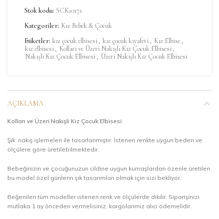
Stok kodu:
SCK10171
Kategoriler:
Kız Bebek & Çocuk
Etiketler:
kız çocuk elbisesi
,
kız çocuk kıyafeti
,
Kız Elbise
,
kız elbisesi
,
Kolları ve Üzeri Nakışlı Kız Çocuk Elbisesi
,
Nakışlı Kız Çocuk Elbisesi
,
Üzeri Nakışlı Kız Çocuk Elbisesi
AÇIKLAMA
Kolları ve Üzeri Nakışlı Kız Çocuk Elbisesi
Şık nakış işlemeleri ile tasarlanmıştır. İstenen renkte uygun beden ve
ölçülere göre üretilebilmektedir.
Bebeğinizin ve çocuğunuzun cildine uygun kumaşlardan özenle üretilen
bu model özel günlerin şık tasarımları olmak için sizi bekliyor.
Beğenilen tüm modeller istenen renk ve ölçülerde dikilir. Siparişinizi
mutlaka 1 ay önceden vermelisiniz, kargolarımız alıcı ödemelidir.