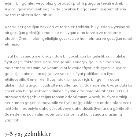
eğimli bir gömlek veya bluz gibi düşük profilli parçalar tercih edilebilir.
Ayrıca, gelinliğin renk seçimi de çocuksu bir görünüm oluşturmak için
pastel renkler kullanılabilir.
Ancak, her çocuğun zevkleri ve tercihleri farklıdır, bu yüzden 6 yaşındaki
bir çocuğun gelinliği, kendisine en uygun olan tarzda ve renklerde
olabilir. Önemli olan, gelinliğin çocuksu ve hafif olması ve çocuğun rahat
etmesidir.
Fiyat konusunda ise, 6 yaşındaki bir çocuk için bir gelinlik satın alırken,
fiyat çeşitli faktörlere göre değişebilir. Örneğin, gelinliğin markası,
malzemesi, tasarımı ve yapımı gibi faktörler fiyatı etkileyebilir. Ayrıca,
gelinliğin satın alınacağı yer ve satıcının fiyat politikası da fiyatı
etkileyebilir. Genellikle, 6 yaşındaki bir çocuk için bir gelinlik satın
alırken, daha uygun fiyatlı alternatifler aranır. Bu nedenle, 6 yaşındaki bir
çocuk için bir gelinlik satın alırken, fiyatın ortalama olarak 1000-5000 TL
arasında değişebileceğini tahmin edebilirsiniz. Ancak, bu fiyat aralığı
her zaman geçerli olmayabilir ve fiyat değişikliklerine neden olabilecek
faktörler nedeniyle daha yüksek veya daha düşük fiyatlar da görülebilir.
Bu nedenle, satın alım yapmadan önce fiyat konusunda araştırma
yapmak
7-8 yaş gelinlikler