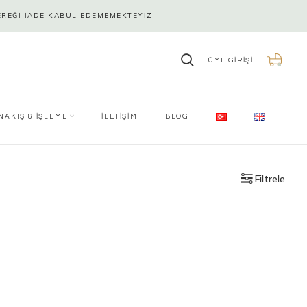
EREĞİ İADE KABUL EDEMEMEKTEYİZ.
ÜYE GIRIŞI
0
NAKIŞ & İŞLEME
İLETİŞİM
BLOG
Filtrele