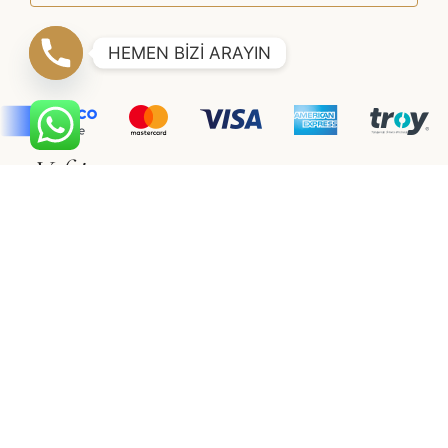
HEMEN BİZİ ARAYIN
Vaftiz
Müşteri Hizmetleri
Erkek Çocuk
Hakkımızda
Kız Çocuk
İletişim
Gizlilik & Güvenlik
Vualet
Satış Sözleşmesi
Vualet
Üyelik Sözleşmesi
©2021 SÜSLÜ COLLECTİON
Adapte
Web Tasarım Ajansı
E-Ticaret Sitesi Paketleri
ile
hazırlanmıştır.