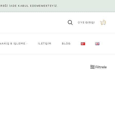
EREĞİ İADE KABUL EDEMEMEKTEYİZ.
ÜYE GIRIŞI
0
NAKIŞ & İŞLEME
İLETİŞİM
BLOG
Filtrele