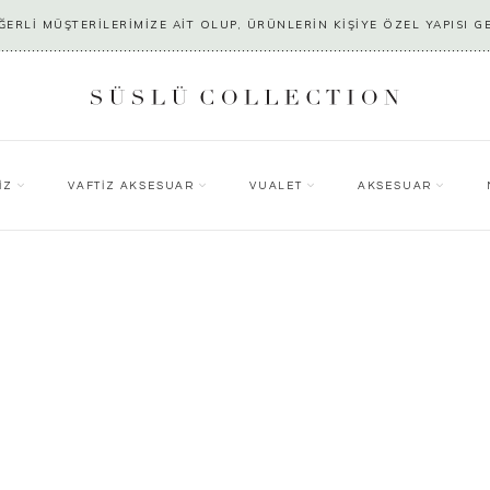
ERLİ MÜŞTERİLERİMİZE AİT OLUP, ÜRÜNLERİN KİŞİYE ÖZEL YAPISI G
İZ
VAFTİZ AKSESUAR
VUALET
AKSESUAR