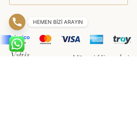
HEMEN BİZİ ARAYIN
Vaftiz
Müşteri Hizmetleri
Erkek Çocuk
Hakkımızda
Kız Çocuk
İletişim
Gizlilik & Güvenlik
Vualet
Satış Sözleşmesi
Vualet
Üyelik Sözleşmesi
©2021 SÜSLÜ COLLECTİON
Adapte
Web Tasarım Ajansı
E-Ticaret Sitesi Paketleri
ile
hazırlanmıştır.