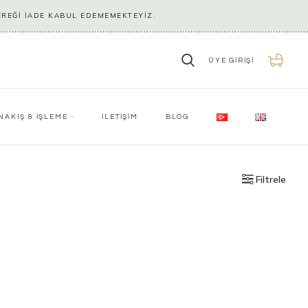
EREĞİ İADE KABUL EDEMEMEKTEYİZ.
ÜYE GIRIŞI
0
NAKIŞ & İŞLEME
İLETİŞİM
BLOG
Filtrele