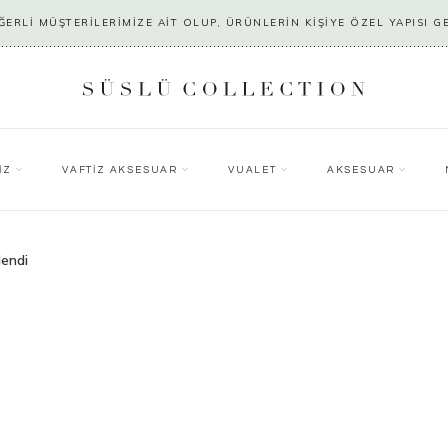
ERLİ MÜŞTERİLERİMİZE AİT OLUP, ÜRÜNLERİN KİŞİYE ÖZEL YAPISI G
İZ
VAFTİZ AKSESUAR
VUALET
AKSESUAR
lendi