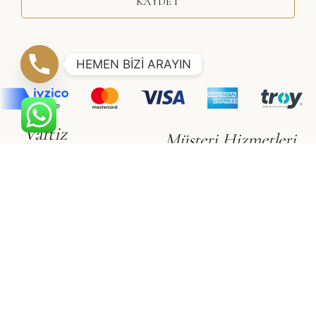
KAYDET
HEMEN BİZİ ARAYIN
Vaftiz
Müşteri Hizmetleri
Erkek Çocuk
Hakkımızda
Kız Çocuk
İletişim
Gizlilik & Güvenlik
Vualet
Satış Sözleşmesi
Vualet
Üyelik Sözleşmesi
©2021 SÜSLÜ COLLECTİON
Adapte
Web Tasarım Ajansı
E-Ticaret Sitesi Paketleri
ile