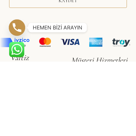
KAYDET
HEMEN BİZİ ARAYIN
Vaftiz
Müşteri Hizmetleri
Erkek Çocuk
Hakkımızda
Kız Çocuk
İletişim
Gizlilik & Güvenlik
Vualet
Satış Sözleşmesi
Vualet
Üyelik Sözleşmesi
©2021 SÜSLÜ COLLECTİON
Adapte
Web Tasarım Ajansı
E-Ticaret Sitesi Paketleri
ile