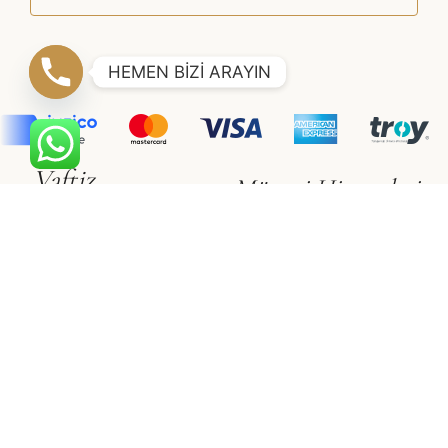
HEMEN BİZİ ARAYIN
Vaftiz
Müşteri Hizmetleri
Erkek Çocuk
Hakkımızda
Kız Çocuk
İletişim
Gizlilik & Güvenlik
Vualet
Satış Sözleşmesi
Vualet
Üyelik Sözleşmesi
©2021 SÜSLÜ COLLECTİON
Adapte
Web Tasarım Ajansı
E-Ticaret Sitesi Paketleri
ile
hazırlanmıştır.