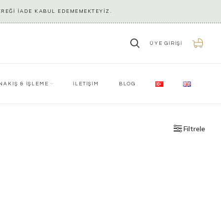
EREĞİ İADE KABUL EDEMEMEKTEYİZ.
ÜYE GIRIŞI
0
NAKIŞ & İŞLEME
İLETİŞİM
BLOG
Filtrele