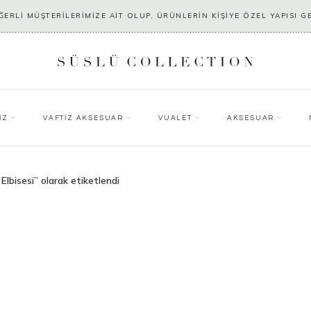
ERLİ MÜŞTERİLERİMİZE AİT OLUP, ÜRÜNLERİN KİŞİYE ÖZEL YAPISI G
İZ
VAFTİZ AKSESUAR
VUALET
AKSESUAR
Elbisesi” olarak etiketlendi