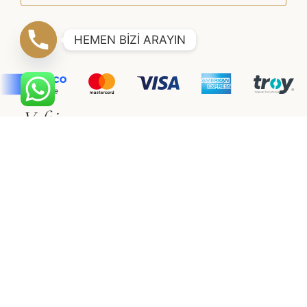
HEMEN BİZİ ARAYIN
Vaftiz
Müşteri Hizmetleri
Erkek Çocuk
Hakkımızda
Kız Çocuk
İletişim
Gizlilik & Güvenlik
Vualet
Satış Sözleşmesi
Vualet
Üyelik Sözleşmesi
©2021 SÜSLÜ COLLECTİON
Adapte
Web Tasarım Ajansı
E-Ticaret Sitesi Paketleri
ile
hazırlanmıştır.