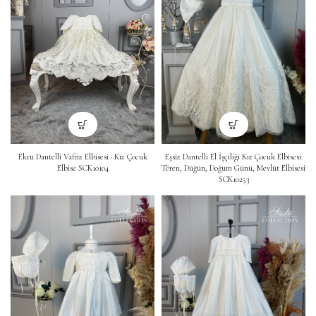
Eşsiz Dantelli El İşçiliği Kız Çocuk Elbisesi:
Ekru Dantelli Vaftiz Elbisesi · Kız Çocuk
Tören, Düğün, Doğum Günü, Mevlüt Elbisesi
Elbise SCK10104
SCK10253