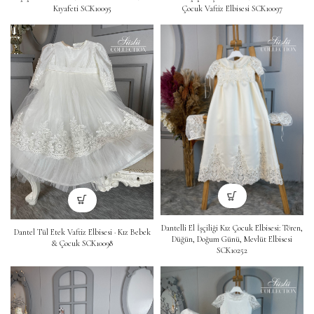
Kıyafeti SCK10095
Çocuk Vaftiz Elbisesi SCK10097
Dantelli El İşçiliği Kız Çocuk Elbisesi: Tören,
Dantel Tül Etek Vaftiz Elbisesi · Kız Bebek
Düğün, Doğum Günü, Mevlüt Elbisesi
& Çocuk SCK10098
SCK10252