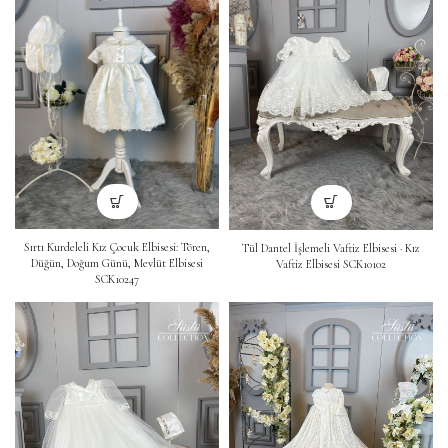
Sırtı Kurdeleli Kız Çocuk Elbisesi: Tören,
Tül Dantel İşlemeli Vaftiz Elbisesi · Kız
Düğün, Doğum Günü, Mevlüt Elbisesi
Vaftiz Elbisesi SCK10102
SCK10247