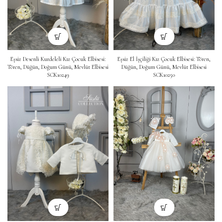
Eşsiz Desenli Kurdeleli Kız Çocuk Elbisesi:
Eşsiz El İşçiliği Kız Çocuk Elbisesi: Tören,
Tören, Düğün, Doğum Günü, Mevlüt Elbisesi
Düğün, Doğum Günü, Mevlüt Elbisesi
SCK10249
SCK10250