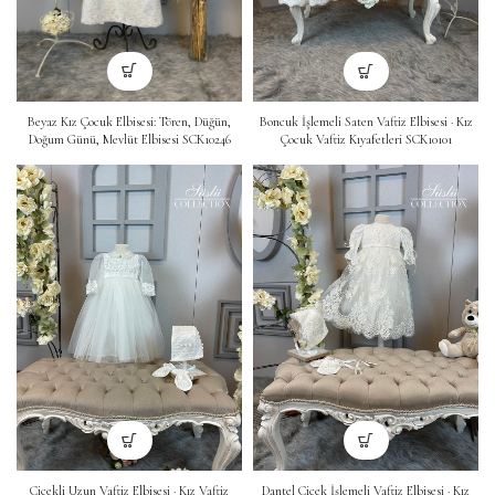
Beyaz Kız Çocuk Elbisesi: Tören, Düğün,
Boncuk İşlemeli Saten Vaftiz Elbisesi · Kız
Doğum Günü, Mevlüt Elbisesi SCK10246
Çocuk Vaftiz Kıyafetleri SCK10101
Çiçekli Uzun Vaftiz Elbisesi · Kız Vaftiz
Dantel Çiçek İşlemeli Vaftiz Elbisesi · Kız