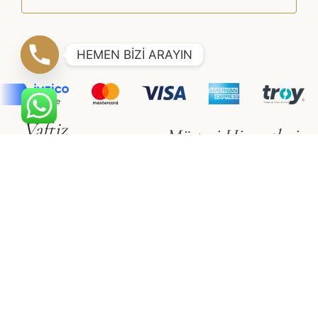
HEMEN BİZİ ARAYIN
Vaftiz
Müşteri Hizmetleri
Erkek Çocuk
Hakkımızda
Kız Çocuk
İletişim
Gizlilik & Güvenlik
Vualet
Satış Sözleşmesi
Vualet
Üyelik Sözleşmesi
©2021 SÜSLÜ COLLECTİON
Adapte
Web Tasarım Ajansı
E-Ticaret Sitesi Paketleri
ile
hazırlanmıştır.