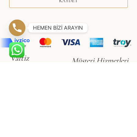
KAYDET
HEMEN BİZİ ARAYIN
Vaftiz
Müşteri Hizmetleri
Erkek Çocuk
Hakkımızda
Kız Çocuk
İletişim
Gizlilik & Güvenlik
Vualet
Satış Sözleşmesi
Vualet
Üyelik Sözleşmesi
©2021 SÜSLÜ COLLECTİON
Adapte
Web Tasarım Ajansı
E-Ticaret Sitesi Paketleri
ile