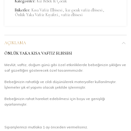
Kategoriler:
Kız Bebek & Çocuk
Etiketler:
Kısa Vaftiz Elbisesi
,
kız çocuk vaftiz elbisesi
,
Önlük Yaka Vaftiz Kıyafeti
,
vaftiz elbisesi
AÇIKLAMA
ÖNLÜK YAKA KISA VAFTIZ ELBISESI
Mevlüt, vaftiz, doğum günü gibi özel etkinliklerde bebeğinizin şıklığını ve
saf güzelliğini gösterecek özel tasarımımızdır.
Bebeğinizin rahatlığı ve cildi düşünülerek materyaller kullanılmıştır.
İşlemeler şık el yapımı olacak şekilde işlenmiştir.
Bebeğinizin rahat hareket edebilmesi için boyu ve genişliği
ayarlanmıştır.
Siparişlerinizi mutlaka 1 ay önceden vermelisiniz.