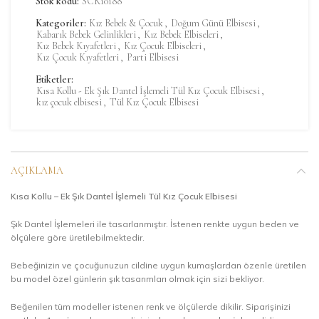
Stok kodu:
SCK10188
Kategoriler:
Kız Bebek & Çocuk
,
Doğum Günü Elbisesi
,
Kabarık Bebek Gelinlikleri
,
Kız Bebek Elbiseleri
,
Kız Bebek Kıyafetleri
,
Kız Çocuk Elbiseleri
,
Kız Çocuk Kıyafetleri
,
Parti Elbisesi
Etiketler:
Kısa Kollu - Ek Şık Dantel İşlemeli Tül Kız Çocuk Elbisesi
,
kız çocuk elbisesi
,
Tül Kız Çocuk Elbisesi
AÇIKLAMA
Kısa Kollu – Ek Şık Dantel İşlemeli Tül Kız Çocuk Elbisesi
Şık Dantel İşlemeleri ile tasarlanmıştır. İstenen renkte uygun beden ve
ölçülere göre üretilebilmektedir.
Bebeğinizin ve çocuğunuzun cildine uygun kumaşlardan özenle üretilen
bu model özel günlerin şık tasarımları olmak için sizi bekliyor.
Beğenilen tüm modeller istenen renk ve ölçülerde dikilir. Siparişinizi