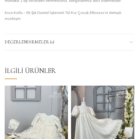
mutlaka 1 ay önceden vermelisiniz, kargolarımız alıcı ödemelidir.
Kısa Kollu – Ek Şık Dantel İşlemeli Tül Kız Çocuk Elbisesi’ni detaylı
inceleyin.
DEĞERLENDIRMELER (0)
İLGILI ÜRÜNLER