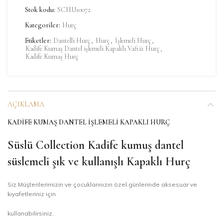
Stok kodu:
SCHU10072
Kategoriler:
Hurç
Etiketler:
Dantelli Hurç
,
Hurç
,
İşlemeli Hurç
,
Kadife Kumaş Dantel işlemeli Kapaklı Vaftiz Hurç
,
Kadife Kumaş Hurç
AÇIKLAMA
KADIFE KUMAŞ DANTEL IŞLEMELI KAPAKLI HURÇ
Süslü Collection
Kadife kumuş dantel
süslemeli şık ve kullanışlı Kapaklı Hurç
Siz Müşterilerimizin ve çocuklarınızın özel günlerinde aksesuar ve
kıyafetleriniz için
kullanabilirsiniz.