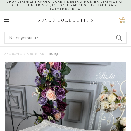
ÜRÜNLERİMİZİN KARGO ÜCRETİ DEĞERLİ MÜŞTERİLERİMİZE AİT
OLUP, ÜRÜNLERİN KİŞİYE ÖZEL YAPISI GEREĞİ İADE KABUL
EDEMEMEKTEYİZ.
0
ANA SAYFA
AKSESUAR
HURÇ