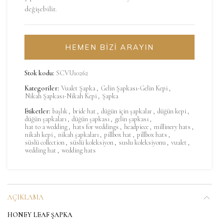
değişebilir.
HEMEN BİZİ ARAYIN
Stok kodu:
SCVU10262
Kategoriler:
Vualet Şapka
,
Gelin Şapkası-Gelin Kepi
,
Nikah Şapkası-Nikah Kepi
,
Şapka
Etiketler:
başlık
,
bride hat
,
düğün için şapkalar
,
düğün kepi
,
düğün şapkaları
,
düğün şapkası
,
gelin şapkası
,
hat to a wedding
,
hats for weddings
,
headpiece
,
millinery hats
,
nikah kepi
,
nikah şapkaları
,
pillbox hat
,
pillbox hats
,
süslü collection
,
süslü koleksiyon
,
suslu koleksiyonu
,
vualet
,
wedding hat
,
wedding hats
AÇIKLAMA
HONEY LEAF ŞAPKA