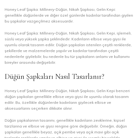
Honey Leaf Şapka: Millinery-Düğün, Nikah Şapkası, Gelin Kepi:
genellikle düğünlerde ve diğer özel günlerde kadınlar tarafından giyilen
bu şapkalar vazgeçilmez aksesuardır.
Honey Leaf Şapka: Millinery-Düğün, Nikah Şapkası, Gelin Kepi, işlemeli,
süslü veya yüksek şapka şeklindedir. Kadınların elbise veya giysi ile
uyumlu olarak tasarım edilir. Düğün şapkaları istenilen çeşitli renklerde,
şekillerde ve malzemelerde yapılır ve kadınlar tarafından çeşitli
nedenlerle giyilebilir, bu nedenle bu tür şapkaların anlamı ve kullanımı
bireyler arasında değişebilir.
Düğün Şapkaları Nasıl Tasarlanır?
Honey Leaf Şapka: Millinery-Düğün, Nikah Şapkası, Gelin Kepi benzeri
düğün şapkaları genellikle elbise veya giysi ile uyumlu olarak tasarım
edilir. Bu, özellikle düğünlerde kadınların giyilecek elbise ve
aksesuarlarını seçerken dikkate alınır.
Düğün şapkalarının tasarımı, genellikle kadınların zevklerine, kişisel
tarzlarına ve elbise ve giysi rengine göre değişebilir. Örneğin, düğün
şapkaları genellikle beyaz, açık pembe veya açık mavi gibi açık
tonlarda renklerde yapılır ve elbise ve giysi ile uyumlu bir şekilde