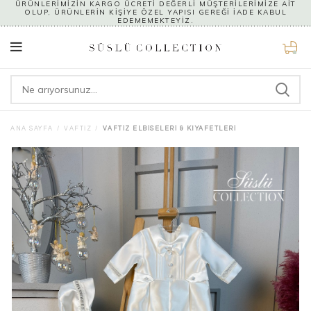
ÜRÜNLERİMİZİN KARGO ÜCRETİ DEĞERLİ MÜŞTERİLERİMİZE AİT
OLUP, ÜRÜNLERİN KİŞİYE ÖZEL YAPISI GEREĞİ İADE KABUL
EDEMEMEKTEYİZ.
0
ANA SAYFA
VAFTIZ
VAFTIZ ELBISELERI & KIYAFETLERI