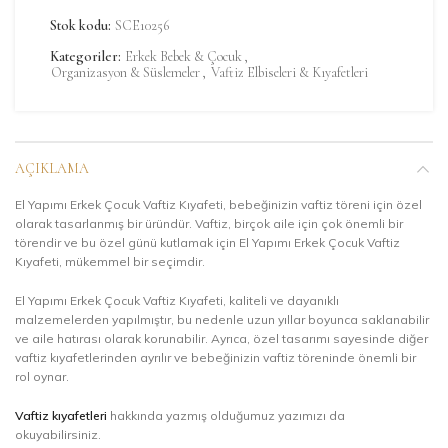
Stok kodu:
SCE10256
Kategoriler:
Erkek Bebek & Çocuk
,
Organizasyon & Süslemeler
,
Vaftiz Elbiseleri & Kıyafetleri
AÇIKLAMA
El Yapımı Erkek Çocuk Vaftiz Kıyafeti, bebeğinizin vaftiz töreni için özel
olarak tasarlanmış bir üründür. Vaftiz, birçok aile için çok önemli bir
törendir ve bu özel günü kutlamak için El Yapımı Erkek Çocuk Vaftiz
Kıyafeti, mükemmel bir seçimdir.
El Yapımı Erkek Çocuk Vaftiz Kıyafeti, kaliteli ve dayanıklı
malzemelerden yapılmıştır, bu nedenle uzun yıllar boyunca saklanabilir
ve aile hatırası olarak korunabilir. Ayrıca, özel tasarımı sayesinde diğer
vaftiz kıyafetlerinden ayrılır ve bebeğinizin vaftiz töreninde önemli bir
rol oynar.
Vaftiz kıyafetleri
hakkında yazmış olduğumuz yazımızı da
okuyabilirsiniz.