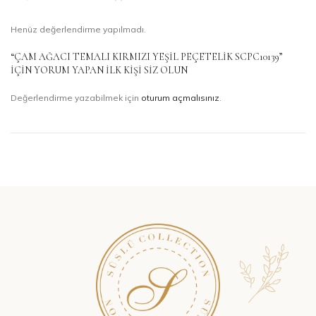
Henüz değerlendirme yapılmadı.
“ÇAM AĞACI TEMALI KIRMIZI YEŞIL PEÇETELIK SCPC10139”
IÇIN YORUM YAPAN ILK KIŞI SIZ OLUN
Değerlendirme yazabilmek için
oturum açmalısınız
.