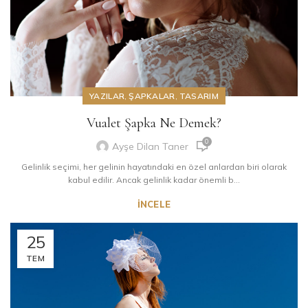
YAZILAR
,
ŞAPKALAR
,
TASARIM
Vualet Şapka Ne Demek?
0
Ayşe Dilan Taner
Gelinlik seçimi, her gelinin hayatındaki en özel anlardan biri olarak
kabul edilir. Ancak gelinlik kadar önemli b...
İNCELE
25
TEM