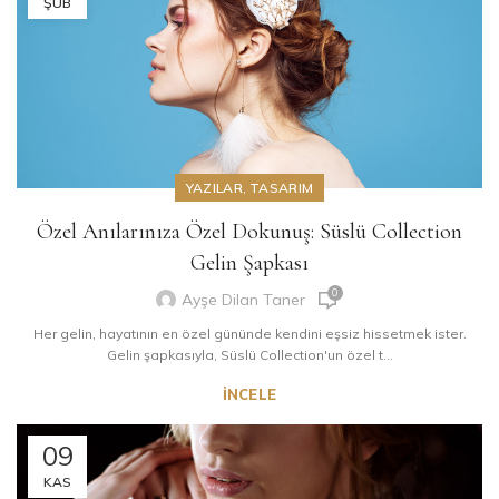
ŞUB
YAZILAR
,
TASARIM
Özel Anılarınıza Özel Dokunuş: Süslü Collection
Gelin Şapkası
0
Ayşe Dilan Taner
Her gelin, hayatının en özel gününde kendini eşsiz hissetmek ister.
Gelin şapkasıyla, Süslü Collection'un özel t...
İNCELE
09
KAS