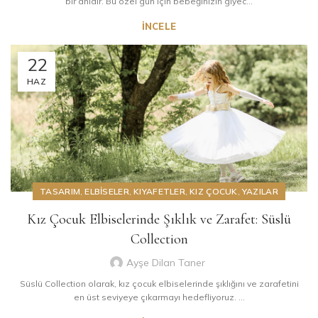
bir anıdır. Bu özel gün için bebeğinizin giyec...
İNCELE
22
HAZ
TASARIM
,
ELBISELER
,
KIYAFETLER
,
KIZ ÇOCUK
,
YAZILAR
Kız Çocuk Elbiselerinde Şıklık ve Zarafet: Süslü
Collection
Ayşe Dilan Taner
Süslü Collection olarak, kız çocuk elbiselerinde şıklığını ve zarafetini
en üst seviyeye çıkarmayı hedefliyoruz. ...