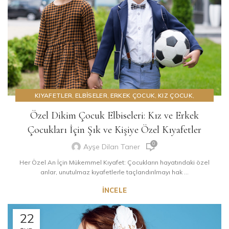
KIYAFETLER
,
ELBISELER
,
ERKEK ÇOCUK
,
KIZ ÇOCUK
,
TASARIM
,
YAZILAR
Özel Dikim Çocuk Elbiseleri: Kız ve Erkek
Çocukları İçin Şık ve Kişiye Özel Kıyafetler
0
Ayşe Dilan Taner
Her Özel An İçin Mükemmel Kıyafet: Çocukların hayatındaki özel
anlar, unutulmaz kıyafetlerle taçlandırılmayı hak ...
İNCELE
22